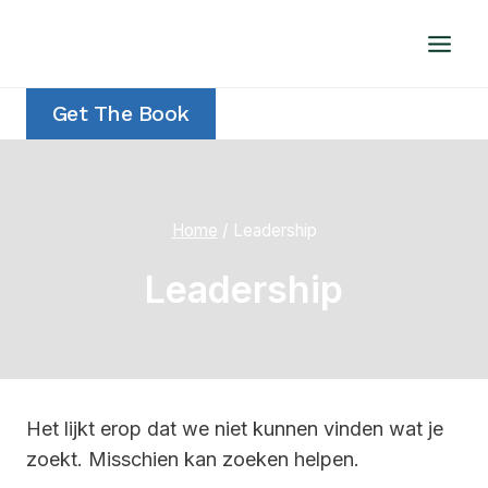
Doorgaan
naar
inhoud
Get The Book
Home
/
Leadership
Leadership
Het lijkt erop dat we niet kunnen vinden wat je
zoekt. Misschien kan zoeken helpen.