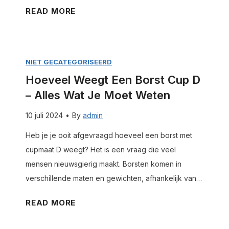
e
t
H
READ MORE
e
n
w
o
m
b
e
e
o
i
t
v
e
z
NIET GECATEGORISEERD
e
e
t
o
Hoeveel Weegt Een Borst Cup D
n
e
w
n
– Alles Wat Je Moet Weten
l
e
–
w
t
10 juli 2024
•
By
admin
a
e
e
l
Heb je je ooit afgevraagd hoeveel een borst met
e
n
l
cupmaat D weegt? Het is een vraag die veel
g
e
mensen nieuwsgierig maakt. Borsten komen in
t
s
verschillende maten en gewichten, afhankelijk van…
e
w
e
H
READ MORE
a
n
o
t
b