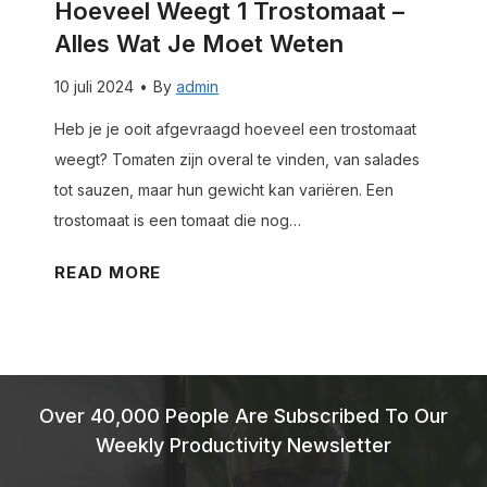
s
Hoeveel Weegt 1 Trostomaat –
e
w
t
Alles Wat Je Moet Weten
l
a
c
w
t
10 juli 2024
•
By
admin
u
e
j
p
Heb je je ooit afgevraagd hoeveel een trostomaat
e
e
D
weegt? Tomaten zijn overal te vinden, van salades
g
m
–
tot sauzen, maar hun gewicht kan variëren. Een
t
o
a
trostomaat is een tomaat die nog…
l
e
l
a
t
H
READ MORE
l
m
w
o
e
i
e
e
s
n
t
v
w
a
e
e
a
a
Over 40,000 People Are Subscribed To Our
n
e
t
t
Weekly Productivity Newsletter
l
j
–
w