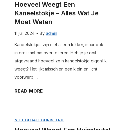
Hoeveel Weegt Een
Kaneelstokje – Alles Wat Je
Moet Weten
11 juli 2024
•
By
admin
Kaneelstokjes zijn niet alleen lekker, maar ook
interessant om over te leren. Heb je je ooit
afgevraagd hoeveel zo’n kaneelstokje eigenlijk
weegt? Het lijkt misschien een klein en licht
voorwerp,…
H
READ MORE
o
e
v
NIET GECATEGORISEERD
e