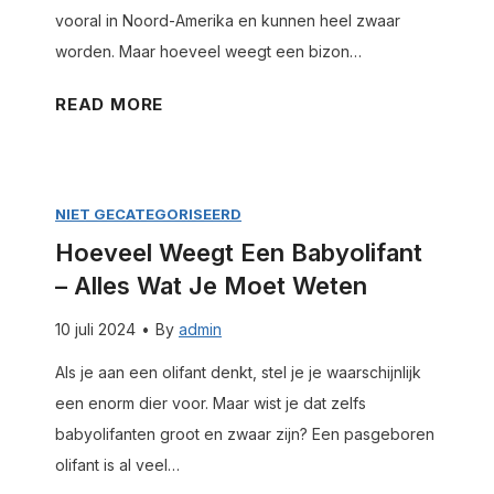
e
e
vooral in Noord-Amerika en kunnen heel zwaar
t
m
l
worden. Maar hoeveel weegt een bizon…
a
o
–
p
e
H
READ MORE
A
p
t
o
l
e
w
e
l
l
e
v
e
–
NIET GECATEGORISEERD
t
e
s
A
Hoeveel Weegt Een Babyolifant
e
e
w
l
– Alles Wat Je Moet Weten
n
l
a
l
w
t
10 juli 2024
•
By
admin
e
e
j
s
Als je aan een olifant denkt, stel je je waarschijnlijk
e
e
w
een enorm dier voor. Maar wist je dat zelfs
g
m
a
babyolifanten groot en zwaar zijn? Een pasgeboren
t
o
t
olifant is al veel…
e
e
j