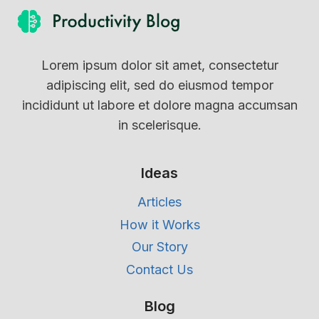
t
A
e
l
n
l
Lorem ipsum dolor sit amet, consectetur
e
adipiscing elit, sed do eiusmod tempor
s
incididunt ut labore et dolore magna accumsan
w
in scelerisque.
a
t
Ideas
j
e
Articles
m
How it Works
o
Our Story
e
Contact Us
t
w
Blog
e