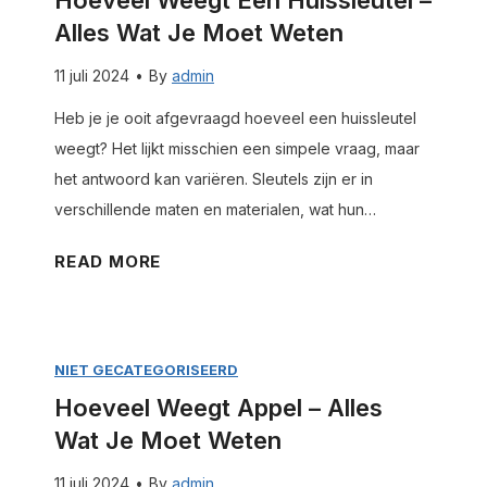
Hoeveel Weegt Een Huissleutel –
e
Alles Wat Je Moet Weten
l
w
11 juli 2024
•
By
admin
e
Heb je je ooit afgevraagd hoeveel een huissleutel
e
weegt? Het lijkt misschien een simpele vraag, maar
g
het antwoord kan variëren. Sleutels zijn er in
t
verschillende maten en materialen, wat hun…
e
e
H
READ MORE
n
o
k
e
a
v
n
NIET GECATEGORISEERD
e
e
Hoeveel Weegt Appel – Alles
e
e
Wat Je Moet Weten
l
l
w
11 juli 2024
•
By
admin