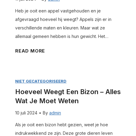
s
e
t
Heb je ooit een appel vastgehouden en je
e
o
afgevraagd hoeveel hij weegt? Appels zijn er in
g
k
verschillende maten en kleuren. Maar wat ze
t
j
allemaal gemeen hebben is hun gewicht. Het…
e
e
e
H
READ MORE
–
n
o
A
h
e
l
u
v
l
i
NIET GECATEGORISEERD
e
e
s
Hoeveel Weegt Een Bizon – Alles
e
s
s
Wat Je Moet Weten
l
w
l
w
a
10 juli 2024
•
By
admin
e
e
t
u
Als je ooit een bizon hebt gezien, weet je hoe
e
j
t
indrukwekkend ze zijn. Deze grote dieren leven
g