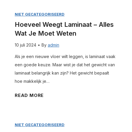
e
j
a
v
e
b
NIET GECATEGORISEERD
e
m
y
Hoeveel Weegt Laminaat – Alles
e
o
o
Wat Je Moet Weten
l
e
l
w
t
10 juli 2024
•
By
admin
i
e
w
f
Als je een nieuwe vloer wilt leggen, is laminaat vaak
e
e
a
een goede keuze. Maar wist je dat het gewicht van
g
t
n
laminaat belangrijk kan zijn? Het gewicht bepaalt
t
e
t
hoe makkelijk je…
e
n
–
e
H
READ MORE
a
n
o
l
b
e
l
o
v
e
r
NIET GECATEGORISEERD
e
s