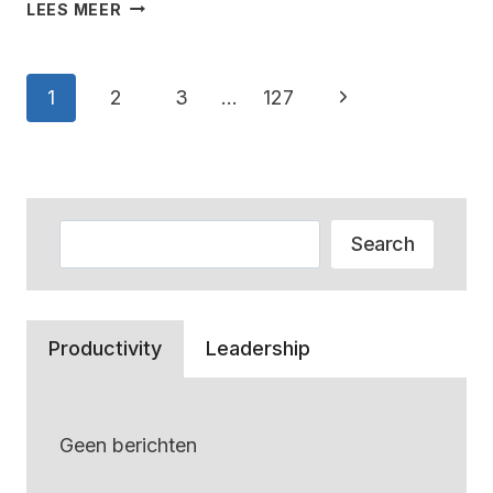
HOEVEEL
LEES MEER
WEEGT
EEN
BERNER
Paginanavigatie
Volgende
1
2
3
…
127
SENNEN
–
pagina
ALLES
WAT
JE
Zoeken
MOET
Search
WETEN
Productivity
Leadership
Geen berichten