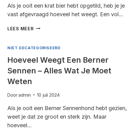
Als je ooit een krat bier hebt opgetild, heb je je
vast afgevraagd hoeveel het weegt. Een vol…
HOEVEEL
LEES MEER
WEEGT
EEN
NIET GECATEGORISEERD
VOL
KRAT
Hoeveel Weegt Een Berner
BIER
Sennen – Alles Wat Je Moet
–
ALLES
Weten
WAT
JE
Door
admin
10 juli 2024
MOET
WETEN
Als je ooit een Berner Sennenhond hebt gezien,
weet je dat ze groot en sterk zijn. Maar
hoeveel…