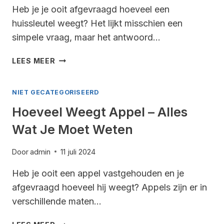
Heb je je ooit afgevraagd hoeveel een
huissleutel weegt? Het lijkt misschien een
simpele vraag, maar het antwoord…
HOEVEEL
LEES MEER
WEEGT
EEN
NIET GECATEGORISEERD
HUISSLEUTEL
–
Hoeveel Weegt Appel – Alles
ALLES
Wat Je Moet Weten
WAT
JE
MOET
Door
admin
11 juli 2024
WETEN
Heb je ooit een appel vastgehouden en je
afgevraagd hoeveel hij weegt? Appels zijn er in
verschillende maten…
HOEVEEL