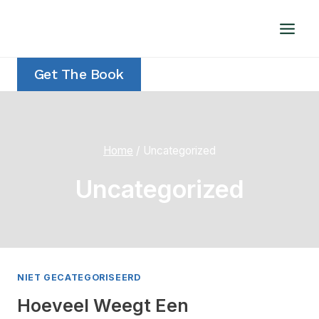
Doorgaan
naar
inhoud
Get The Book
Home
/
Uncategorized
Uncategorized
NIET GECATEGORISEERD
Hoeveel Weegt Een