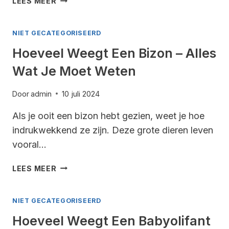
LEES MEER
WEEGT
APPEL
NIET GECATEGORISEERD
–
ALLES
Hoeveel Weegt Een Bizon – Alles
WAT
Wat Je Moet Weten
JE
MOET
WETEN
Door
admin
10 juli 2024
Als je ooit een bizon hebt gezien, weet je hoe
indrukwekkend ze zijn. Deze grote dieren leven
vooral…
HOEVEEL
LEES MEER
WEEGT
EEN
NIET GECATEGORISEERD
BIZON
–
Hoeveel Weegt Een Babyolifant
ALLES