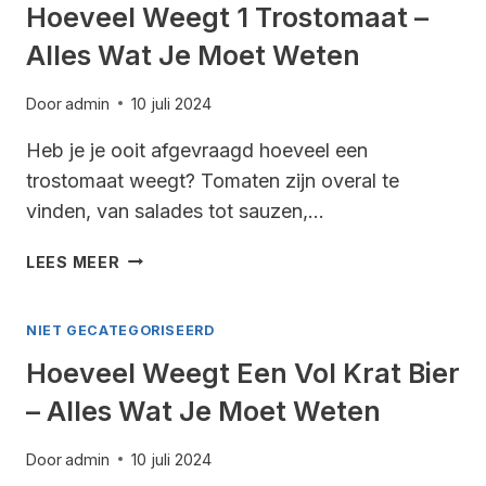
ALLES
Hoeveel Weegt 1 Trostomaat –
WAT
Alles Wat Je Moet Weten
JE
MOET
WETEN
Door
admin
10 juli 2024
Heb je je ooit afgevraagd hoeveel een
trostomaat weegt? Tomaten zijn overal te
vinden, van salades tot sauzen,…
HOEVEEL
LEES MEER
WEEGT
1
NIET GECATEGORISEERD
TROSTOMAAT
–
Hoeveel Weegt Een Vol Krat Bier
ALLES
– Alles Wat Je Moet Weten
WAT
JE
MOET
Door
admin
10 juli 2024
WETEN