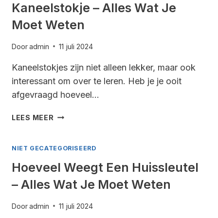
Kaneelstokje – Alles Wat Je
Moet Weten
Door
admin
11 juli 2024
Kaneelstokjes zijn niet alleen lekker, maar ook
interessant om over te leren. Heb je je ooit
afgevraagd hoeveel…
HOEVEEL
LEES MEER
WEEGT
EEN
NIET GECATEGORISEERD
KANEELSTOKJE
–
Hoeveel Weegt Een Huissleutel
ALLES
– Alles Wat Je Moet Weten
WAT
JE
MOET
Door
admin
11 juli 2024
WETEN