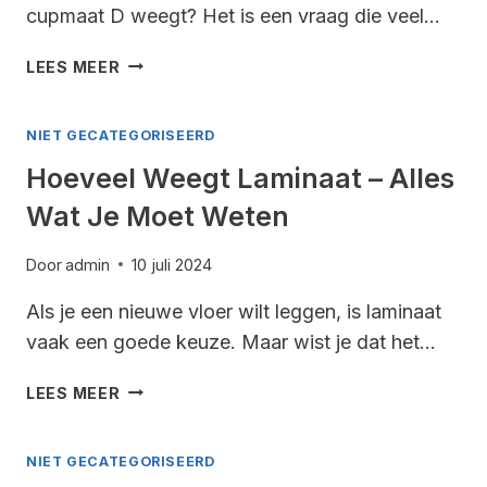
cupmaat D weegt? Het is een vraag die veel…
HOEVEEL
LEES MEER
WEEGT
EEN
NIET GECATEGORISEERD
BORST
CUP
Hoeveel Weegt Laminaat – Alles
D
Wat Je Moet Weten
–
ALLES
WAT
Door
admin
10 juli 2024
JE
Als je een nieuwe vloer wilt leggen, is laminaat
MOET
WETEN
vaak een goede keuze. Maar wist je dat het…
HOEVEEL
LEES MEER
WEEGT
LAMINAAT
NIET GECATEGORISEERD
–