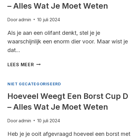
– Alles Wat Je Moet Weten
WAT
JE
MOET
Door
admin
10 juli 2024
WETEN
Als je aan een olifant denkt, stel je je
waarschijnlijk een enorm dier voor. Maar wist je
dat…
HOEVEEL
LEES MEER
WEEGT
EEN
NIET GECATEGORISEERD
BABYOLIFANT
–
Hoeveel Weegt Een Borst Cup D
ALLES
– Alles Wat Je Moet Weten
WAT
JE
MOET
Door
admin
10 juli 2024
WETEN
Heb je je ooit afgevraagd hoeveel een borst met