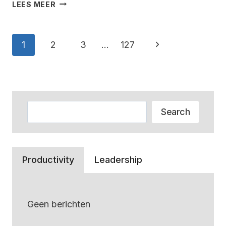
HOEVEEL
LEES MEER
WEEGT
EEN
BERNER
Paginanavigatie
Volgende
1
2
3
…
127
SENNEN
–
pagina
ALLES
WAT
JE
Zoeken
MOET
Search
WETEN
Productivity
Leadership
Geen berichten