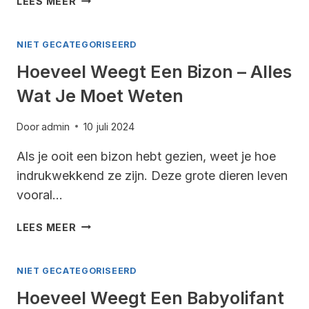
LEES MEER
WEEGT
APPEL
NIET GECATEGORISEERD
–
ALLES
Hoeveel Weegt Een Bizon – Alles
WAT
Wat Je Moet Weten
JE
MOET
WETEN
Door
admin
10 juli 2024
Als je ooit een bizon hebt gezien, weet je hoe
indrukwekkend ze zijn. Deze grote dieren leven
vooral…
HOEVEEL
LEES MEER
WEEGT
EEN
NIET GECATEGORISEERD
BIZON
–
Hoeveel Weegt Een Babyolifant
ALLES