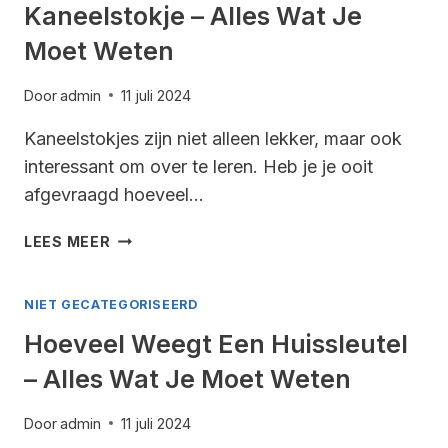
Kaneelstokje – Alles Wat Je
Moet Weten
Door
admin
11 juli 2024
Kaneelstokjes zijn niet alleen lekker, maar ook
interessant om over te leren. Heb je je ooit
afgevraagd hoeveel…
HOEVEEL
LEES MEER
WEEGT
EEN
NIET GECATEGORISEERD
KANEELSTOKJE
–
Hoeveel Weegt Een Huissleutel
ALLES
– Alles Wat Je Moet Weten
WAT
JE
MOET
Door
admin
11 juli 2024
WETEN