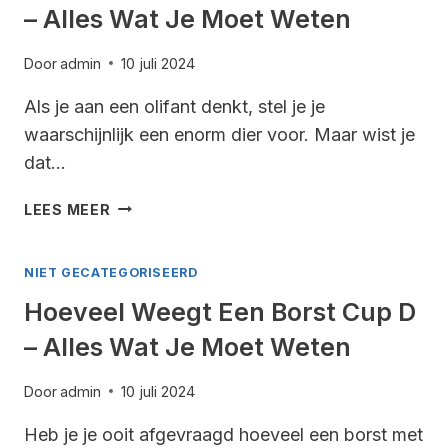
– Alles Wat Je Moet Weten
WAT
JE
MOET
Door
admin
10 juli 2024
WETEN
Als je aan een olifant denkt, stel je je
waarschijnlijk een enorm dier voor. Maar wist je
dat…
HOEVEEL
LEES MEER
WEEGT
EEN
NIET GECATEGORISEERD
BABYOLIFANT
–
Hoeveel Weegt Een Borst Cup D
ALLES
– Alles Wat Je Moet Weten
WAT
JE
MOET
Door
admin
10 juli 2024
WETEN
Heb je je ooit afgevraagd hoeveel een borst met