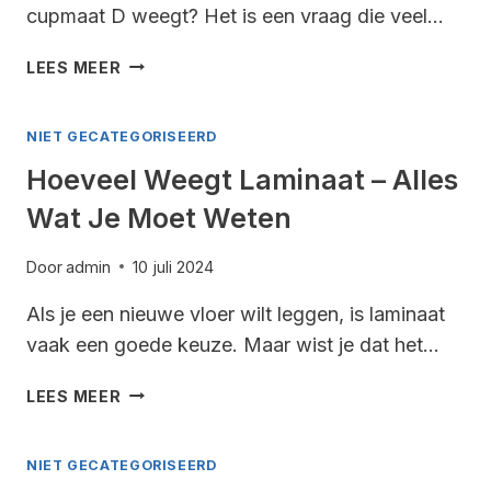
cupmaat D weegt? Het is een vraag die veel…
HOEVEEL
LEES MEER
WEEGT
EEN
NIET GECATEGORISEERD
BORST
CUP
Hoeveel Weegt Laminaat – Alles
D
Wat Je Moet Weten
–
ALLES
WAT
Door
admin
10 juli 2024
JE
Als je een nieuwe vloer wilt leggen, is laminaat
MOET
WETEN
vaak een goede keuze. Maar wist je dat het…
HOEVEEL
LEES MEER
WEEGT
LAMINAAT
NIET GECATEGORISEERD
–