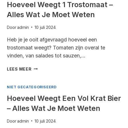
ALLES
Hoeveel Weegt 1 Trostomaat –
WAT
Alles Wat Je Moet Weten
JE
MOET
WETEN
Door
admin
10 juli 2024
Heb je je ooit afgevraagd hoeveel een
trostomaat weegt? Tomaten zijn overal te
vinden, van salades tot sauzen,…
HOEVEEL
LEES MEER
WEEGT
1
NIET GECATEGORISEERD
TROSTOMAAT
–
Hoeveel Weegt Een Vol Krat Bier
ALLES
– Alles Wat Je Moet Weten
WAT
JE
MOET
Door
admin
10 juli 2024
WETEN