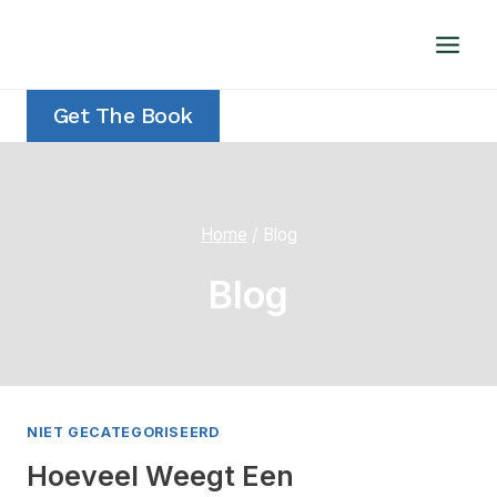
Doorgaan
naar
inhoud
Get The Book
Home
/
Blog
Blog
NIET GECATEGORISEERD
Hoeveel Weegt Een