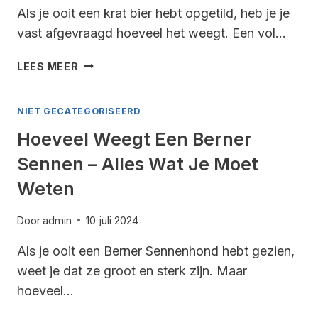
Als je ooit een krat bier hebt opgetild, heb je je
vast afgevraagd hoeveel het weegt. Een vol…
HOEVEEL
LEES MEER
WEEGT
EEN
NIET GECATEGORISEERD
VOL
KRAT
Hoeveel Weegt Een Berner
BIER
Sennen – Alles Wat Je Moet
–
ALLES
Weten
WAT
JE
Door
admin
10 juli 2024
MOET
WETEN
Als je ooit een Berner Sennenhond hebt gezien,
weet je dat ze groot en sterk zijn. Maar
hoeveel…