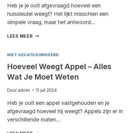
Heb je je ooit afgevraagd hoeveel een
huissleutel weegt? Het lijkt misschien een
simpele vraag, maar het antwoord…
HOEVEEL
LEES MEER
WEEGT
EEN
NIET GECATEGORISEERD
HUISSLEUTEL
–
Hoeveel Weegt Appel – Alles
ALLES
Wat Je Moet Weten
WAT
JE
MOET
Door
admin
11 juli 2024
WETEN
Heb je ooit een appel vastgehouden en je
afgevraagd hoeveel hij weegt? Appels zijn er in
verschillende maten…
HOEVEEL