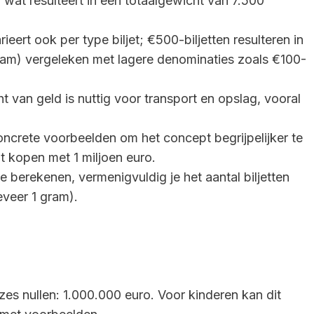
wat resulteert in een totaalgewicht van 7.500
eert ook per type biljet; €500-biljetten resulteren in
gram) vergeleken met lagere denominaties zoals €100-
 van geld is nuttig voor transport en opslag, vooral
oncrete voorbeelden om het concept begrijpelijker te
t kopen met 1 miljoen euro.
 berekenen, vermenigvuldig je het aantal biljetten
eveer 1 gram).
zes nullen: 1.000.000 euro. Voor kinderen kan dit