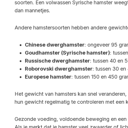
soorten. Een volwassen Syrische hamster weegt 
dan mannetjes.
Andere hamstersoorten hebben andere gewicht
Chinese dwerghamster
: ongeveer 95 gr
Goudhamster (Syrische hamster)
: tusse
Russische dwerghamster
: tussen 40 en 
Roborovski dwerghamster
: tussen 30 en
Europese hamster
: tussen 150 en 450 gr
Het gewicht van hamsters kan snel veranderen, v
hun gewicht regelmatig te controleren met een
Gezonde voeding, voldoende beweging en een 
Als je merkt dat je hamster veel zwaarder of lic