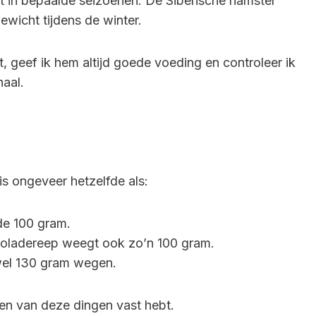
t in bepaalde seizoenen. De Siberische hamster
gewicht tijdens de winter.
, geef ik hem altijd goede voeding en controleer ik
aal.
s ongeveer hetzelfde als:
de 100 gram.
oladereep weegt ook zo’n 100 gram.
wel 130 gram wegen.
 een van deze dingen vast hebt.