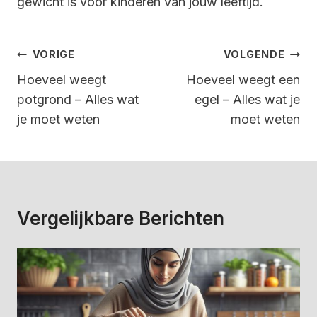
gewicht is voor kinderen van jouw leeftijd.
Bericht
VORIGE
VOLGENDE
Navigatie
Hoeveel weegt
Hoeveel weegt een
potgrond – Alles wat
egel – Alles wat je
je moet weten
moet weten
Vergelijkbare Berichten