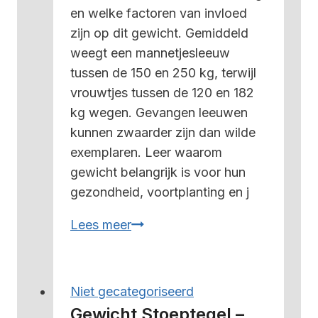
en welke factoren van invloed
zijn op dit gewicht. Gemiddeld
weegt een mannetjesleeuw
tussen de 150 en 250 kg, terwijl
vrouwtjes tussen de 120 en 182
kg wegen. Gevangen leeuwen
kunnen zwaarder zijn dan wilde
exemplaren. Leer waarom
gewicht belangrijk is voor hun
gezondheid, voortplanting en j
Hoeveel
Lees meer
weegt
een
leeuw?
Niet gecategoriseerd
–
Gewicht Stoeptegel –