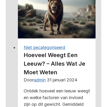
varken
gemiddeld
–
alles
wat
je
moet
weten
Niet gecategoriseerd
Hoeveel Weegt Een
Leeuw? – Alles Wat Je
Moet Weten
Door
admin
31 januari 2024
Ontdek hoeveel een leeuw weegt
en welke factoren van invloed
zijn op dit gewicht. Gemiddeld