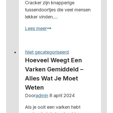
Cracker zijn knapperige
tussendoortjes die veel mensen
lekker vinden….
Hoeveel
Lees meer
weegt
een
cracker
Niet gecategoriseerd
–
Hoeveel Weegt Een
alles
Varken Gemiddeld –
wat
Alles Wat Je Moet
je
moet
Weten
weten
Door
admin
8 april 2024
Als je ooit een varken hebt