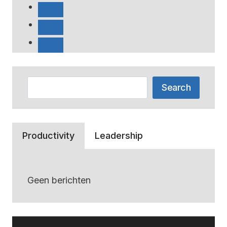
je
moet
weten
Zoeken
Search
Productivity
Leadership
Geen berichten