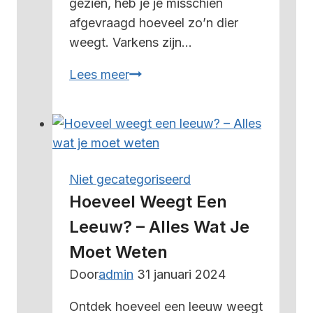
gezien, heb je je misschien
afgevraagd hoeveel zo’n dier
weegt. Varkens zijn…
Hoeveel
Lees meer
weegt
een
varken
gemiddeld
–
Niet gecategoriseerd
alles
Hoeveel Weegt Een
wat
Leeuw? – Alles Wat Je
je
Moet Weten
moet
weten
Door
admin
31 januari 2024
Ontdek hoeveel een leeuw weegt