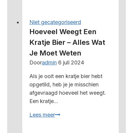
weegt
1
cup
Niet gecategoriseerd
bloem
Hoeveel Weegt Een
–
Kratje Bier – Alles Wat
alles
Je Moet Weten
wat
je
Door
admin
6 juli 2024
moet
Als je ooit een kratje bier hebt
weten
opgetild, heb je je misschien
afgevraagd hoeveel het weegt.
Een kratje…
Hoeveel
Lees meer
weegt
een