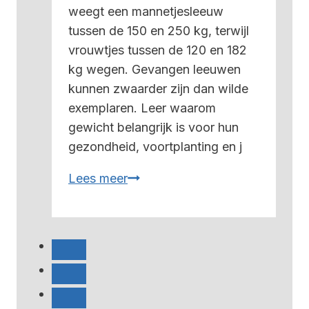
weegt een mannetjesleeuw
tussen de 150 en 250 kg, terwijl
vrouwtjes tussen de 120 en 182
kg wegen. Gevangen leeuwen
kunnen zwaarder zijn dan wilde
exemplaren. Leer waarom
gewicht belangrijk is voor hun
gezondheid, voortplanting en j
Hoeveel
Lees meer
weegt
een
leeuw?
–
Alles
wat