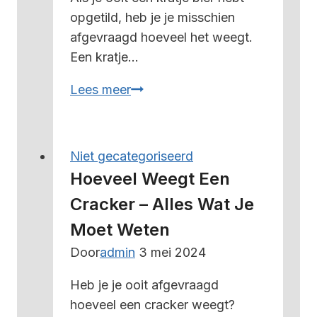
opgetild, heb je je misschien
afgevraagd hoeveel het weegt.
Een kratje…
Hoeveel
Lees meer
weegt
een
kratje
Niet gecategoriseerd
bier
Hoeveel Weegt Een
–
Cracker – Alles Wat Je
alles
Moet Weten
wat
je
Door
admin
3 mei 2024
moet
Heb je je ooit afgevraagd
weten
hoeveel een cracker weegt?