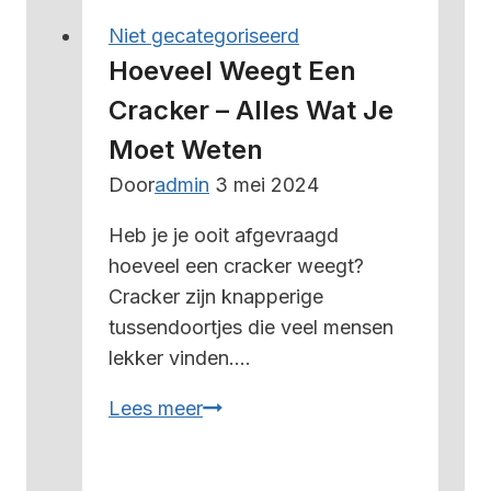
kratje
Niet gecategoriseerd
bier
Hoeveel Weegt Een
–
Cracker – Alles Wat Je
alles
Moet Weten
wat
je
Door
admin
3 mei 2024
moet
Heb je je ooit afgevraagd
weten
hoeveel een cracker weegt?
Cracker zijn knapperige
tussendoortjes die veel mensen
lekker vinden….
Hoeveel
Lees meer
weegt
een