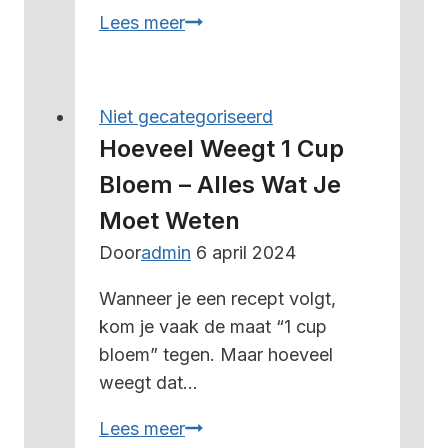
Gewicht
Lees meer
stoeptegel
–
alles
Niet gecategoriseerd
wat
Hoeveel Weegt 1 Cup
je
Bloem – Alles Wat Je
moet
Moet Weten
weten
Door
admin
6 april 2024
Wanneer je een recept volgt,
kom je vaak de maat “1 cup
bloem” tegen. Maar hoeveel
weegt dat…
Hoeveel
Lees meer