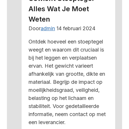
Alles
Alles Wat Je Moet
wat
Weten
je
moet
Door
admin
14 februari 2024
weten
Ontdek hoeveel een stoeptegel
weegt en waarom dit cruciaal is
bij het leggen en verplaatsen
ervan. Het gewicht varieert
afhankelijk van grootte, dikte en
materiaal. Begrijp de impact op
moeilijkheidsgraad, veiligheid,
belasting op het lichaam en
stabiliteit. Voor gedetailleerde
informatie, neem contact op met
een leverancier.