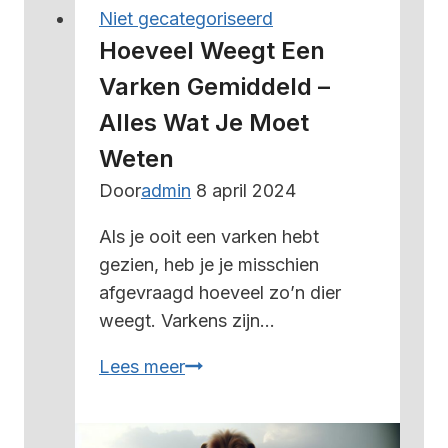
cracker
Niet gecategoriseerd
–
Hoeveel Weegt Een
alles
Varken Gemiddeld –
wat
Alles Wat Je Moet
je
moet
Weten
weten
Door
admin
8 april 2024
Als je ooit een varken hebt
gezien, heb je je misschien
afgevraagd hoeveel zo’n dier
weegt. Varkens zijn…
Hoeveel
Lees meer
weegt
een