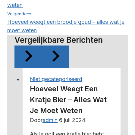
weten
Volgende
Hoeveel weegt een broodje goud – alles wat je
moet weten
Vergelijkbare Berichten
Niet gecategoriseerd
Hoeveel Weegt Een
Kratje Bier – Alles Wat
Je Moet Weten
Door
admin
6 juli 2024
Als je ooit een kratje bier hebt