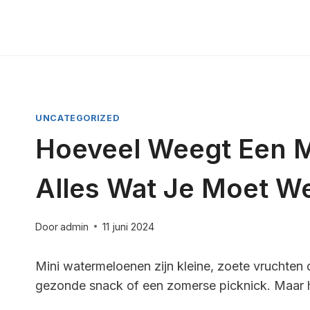
Doorgaan
naar
inhoud
UNCATEGORIZED
Hoeveel Weegt Een M
Alles Wat Je Moet W
Door
admin
11 juni 2024
Mini watermeloenen zijn kleine, zoete vruchten d
gezonde snack of een zomerse picknick. Maar h