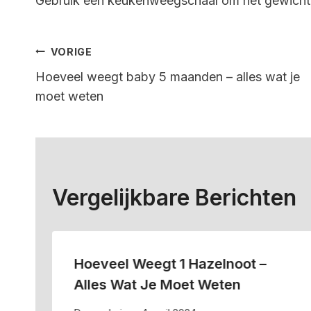
Gebruik een keukenweegschaal om het gewicht 
Bericht
VORIGE
Hoeveel weegt baby 5 maanden – alles wat je
Navigatie
moet weten
Vergelijkbare Berichten
Hoeveel Weegt 1 Hazelnoot –
Alles Wat Je Moet Weten