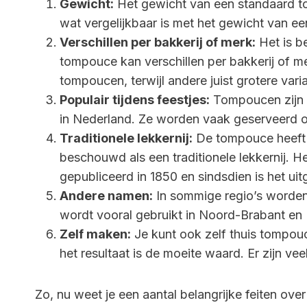
Gewicht:
Het gewicht van een standaard to
wat vergelijkbaar is met het gewicht van ee
Verschillen per bakkerij of merk:
Het is b
tompouce kan verschillen per bakkerij of 
tompoucen, terwijl andere juist grotere var
Populair tijdens feestjes:
Tompoucen zijn e
in Nederland. Ze worden vaak geserveerd o
Traditionele lekkernij:
De tompouce heeft 
beschouwd als een traditionele lekkernij. 
gepubliceerd in 1850 en sindsdien is het uit
Andere namen:
In sommige regio’s worde
wordt vooral gebruikt in Noord-Brabant en
Zelf maken:
Je kunt ook zelf thuis tompouc
het resultaat is de moeite waard. Er zijn ve
Zo, nu weet je een aantal belangrijke feiten ove