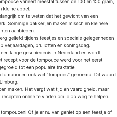
mpouce varieert meestal tussen de 100 en 150 gram,
n kleine appel.
elangrijk om te weten dat het gewicht van een
merk. Sommige bakkerijen maken misschien kleinere
ianten aanbieden.
rg geliefd tijdens feestjes en speciale gelegenheden
p verjaardagen, bruiloften en koningsdag.
een lange geschiedenis in Nederland en wordt
Het recept voor de tompouce werd voor het eerst
gegroeid tot een populaire traktatie.
n tompoucen ook wel “tompoes” genoemd. Dit woord
 Limburg.
en maken. Het vergt wat tijd en vaardigheid, maar
el recepten online te vinden om je op weg te helpen.
r tompoucen! Of je er nu van geniet op een feestje of