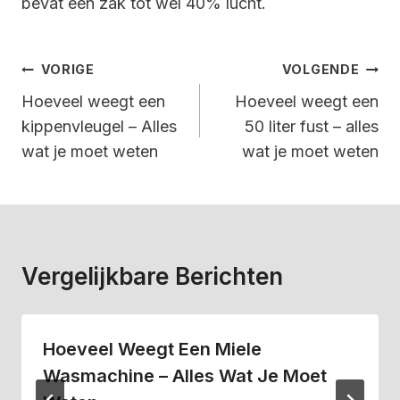
bevat een zak tot wel 40% lucht.
Bericht
VORIGE
VOLGENDE
Navigatie
Hoeveel weegt een
Hoeveel weegt een
kippenvleugel – Alles
50 liter fust – alles
wat je moet weten
wat je moet weten
Vergelijkbare Berichten
Hoeveel Weegt Een Miele
Wasmachine – Alles Wat Je Moet