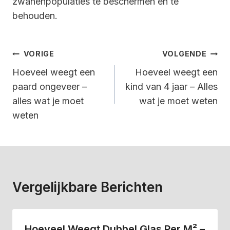
zwanenpopulaties te beschermen en te
behouden.
Bericht
VORIGE
VOLGENDE
Navigatie
Hoeveel weegt een
Hoeveel weegt een
paard ongeveer –
kind van 4 jaar – Alles
alles wat je moet
wat je moet weten
weten
Vergelijkbare Berichten
Hoeveel Weegt Dubbel Glas Per M² –