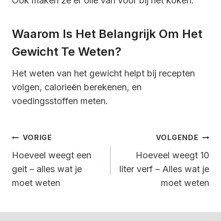
Ook maken ze er olie van voor bij het koken.
Waarom Is Het Belangrijk Om Het
Gewicht Te Weten?
Het weten van het gewicht helpt bij recepten
volgen, calorieën berekenen, en
voedingsstoffen meten.
Bericht
VORIGE
VOLGENDE
Navigatie
Hoeveel weegt een
Hoeveel weegt 10
geit – alles wat je
liter verf – Alles wat je
moet weten
moet weten